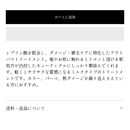
量
量
を
を
減
増
カートに追加
ら
や
す
す
潤
潤
髪
髪
レ
レ
レブリン酸を配合し、ダメージ・癖毛ケアに特化したアウト
ブ
ブ
バストリートメント。髪やお肌に触れるとトロッと溶ける新
リ
リ
処方が凸凹したキューティクルにしっかり馴染んでくれま
ー
ー
す。軽くとサラサラな質感になるミルクタイプのトリートメ
ア
ア
ントです。カラー、パーマ、熱ダメージを繰り返えさえてい
る方におすすめ。
ウ
ウ
ト
ト
バ
バ
ス
ス
送料・返品について
ト
ト
送料について
リ
リ
送料は、ご注文1件につき全国一律880円となります。
ー
ー