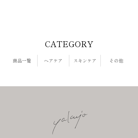
ト
ト
返品対応について
メ
メ
お客様ご都合の返品はお受けしておりません。
ン
ン
お届けした商品が不良、破損していた場合、到着後7日以内
ト
ト
にご連絡をいただければ返品交換を承ります。
CATEGORY
商品一覧
ヘアケア
スキンケア
その他