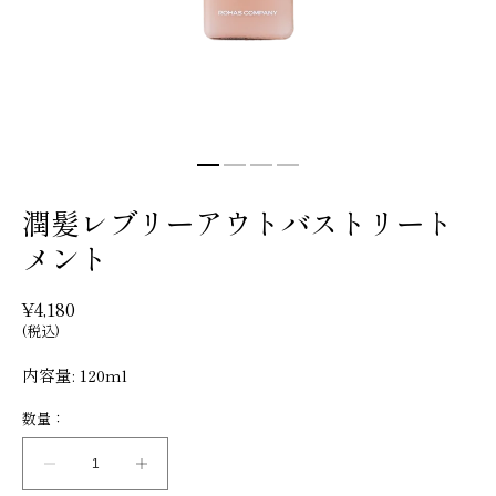
潤髪レブリーアウトバストリート
メント
通
¥4,180
常
(税込)
価
格
内容量: 120ml
数量：
数
数